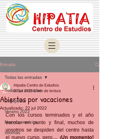
Entrada
Todas las entradas
Hipatia Centro de Estudios
Todas las entradas
20 jul 2022
1 min de lectura
Abiertos por vacaciones
Logopedia
Actualizado:
22 jul 2022
Verano 2022
Con los cursos terminados y el año 
Nuevos servicios
escolar en punto y final, muchos de 
vosotros se despiden del centro hasta 
Idiomas
el nuevo curso, pero.... 
¡Un momento!