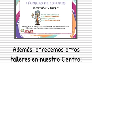
Además, ofrecemos otros
talleres en nuestro Centro:
Lectoescritura y compresión
lectora
(infantil y primaria).
Escritura Creativa.
Habilidades sociales
Grupo de desarrollo psicoeducativo
(TDAH)
Workshops (talleres temáticos en
inglés).